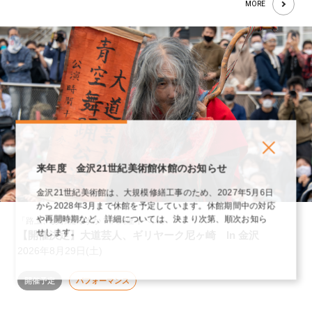
MORE
来年度 金沢21世紀美術館休館のお知らせ
金沢21世紀美術館は、大規模修繕工事のため、2027年5月6日
から2028年3月まで休館を予定しています。休館期間中の対応
や再開時期など、詳細については、決まり次第、順次お知ら
「路上、お邪魔ですか？」関連イベント
せします。
【開催決定】大道芸人、ギリヤーク尼ヶ崎 In 金沢
2026年8月29日(土)
開催予定
パフォーマンス