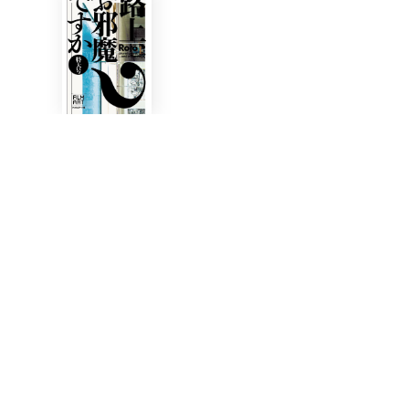
［特大号］路上、お邪魔ですか？
アペルト21 野村由香 黄金の川
金沢21世紀美術館 / 2026年
金沢21世紀美術館 / 2026年
MORE
Я［アール］：金沢21世紀美術館
SIDE CORE Living road, Living