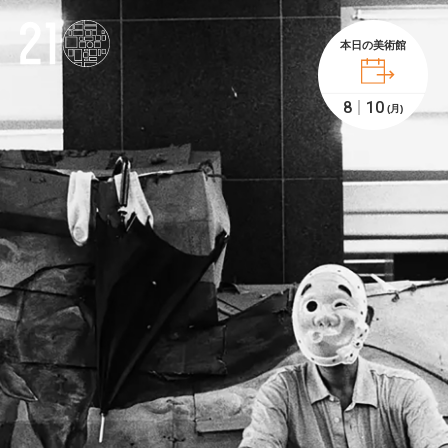
本日の美術館
8
10
(月)