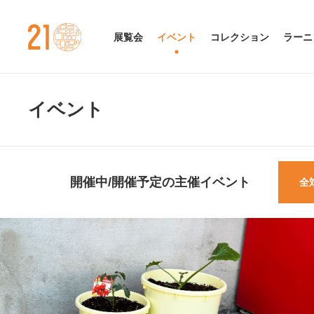
金沢21世紀美術館
展覧会
イベント
コレクション
ラーニ
イベント
開催中/開催予定の
主催イベント