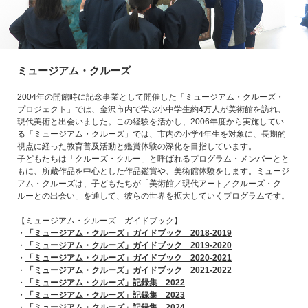
ミュージアム・クルーズ
2004年の開館時に記念事業として開催した「ミュージアム・クルーズ・
プロジェクト」では、金沢市内で学ぶ小中学生約4万人が美術館を訪れ、
現代美術と出会いました。この経験を活かし、2006年度から実施してい
る「ミュージアム・クルーズ」では、市内の小学4年生を対象に、長期的
視点に経った教育普及活動と鑑賞体験の深化を目指しています。
子どもたちは「クルーズ・クルー」と呼ばれるプログラム・メンバーとと
もに、所蔵作品を中心とした作品鑑賞や、美術館体験をします。ミュージ
アム・クルーズは、子どもたちが「美術館／現代アート／クルーズ・ク
ルーとの出会い」を通して、彼らの世界を拡大していくプログラムです。
【ミュージアム・クルーズ ガイドブック】
・
「ミュージアム・クルーズ」ガイドブック 2018-2019
・
「ミュージアム・クルーズ」ガイドブック 2019-2020
・
「ミュージアム・クルーズ」ガイドブック 2020-2021
・
「ミュージアム・クルーズ」ガイドブック 2021-2022
・
「ミュージアム・クルーズ」記録集 2022
・
「ミュージアム・クルーズ」記録集 2023
・
「ミュージアム・クルーズ」記録集 2024