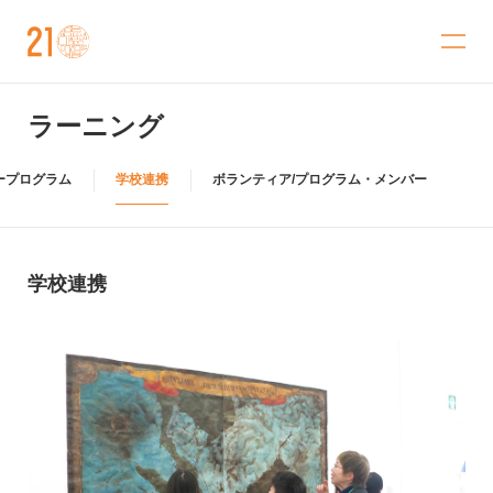
金沢21世紀美術館
ラーニング
ープログラム
学校連携
ボランティア/プログラム・メンバー
学校連携