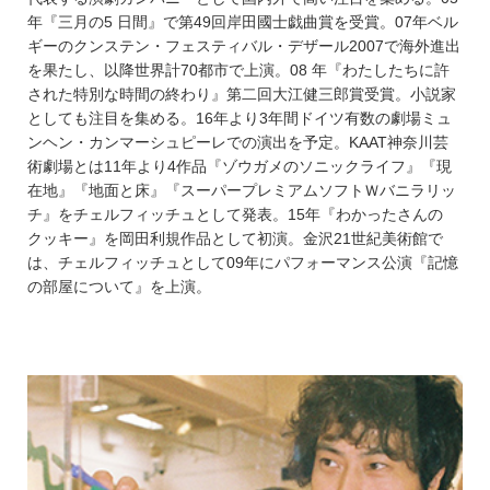
年『三月の5 日間』で第49回岸田國士戯曲賞を受賞。07年ベル
ギーのクンステン・フェスティバル・デザール2007で海外進出
を果たし、以降世界計70都市で上演。08 年『わたしたちに許
された特別な時間の終わり』第二回大江健三郎賞受賞。小説家
としても注目を集める。16年より3年間ドイツ有数の劇場ミュ
ンヘン・カンマーシュピーレでの演出を予定。KAAT神奈川芸
術劇場とは11年より4作品『ゾウガメのソニックライフ』『現
在地』『地面と床』『スーパープレミアムソフトＷバニラリッ
チ』をチェルフィッチュとして発表。15年『わかったさんの
クッキー』を岡田利規作品として初演。金沢21世紀美術館で
は、チェルフィッチュとして09年にパフォーマンス公演『記憶
の部屋について』を上演。