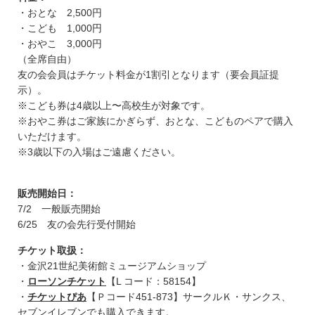
・おとな 2,500円
・こども 1,000円
・おやこ 3,000円
（全席自由）
友の会会員はチケット料金が1割引となります（要会員証提
示）。
※こども券は4歳以上〜高校生が対象です。
※おやこ券はご家族にかぎらず、おとな、こどものペアで購入
いただけます。
※3歳以下の入場はご遠慮ください。
販売開始日：
7/2 一般販売開始
6/25 友の会先行受付開始
チケット取扱：
・金沢21世紀美術館ミュージアムショップ
・
ローソンチケット
【L コード：58154】
・
チケットぴあ
【Ｐコード451-873】サークルＫ・サンクス、
セブンイレブンでも購入できます。