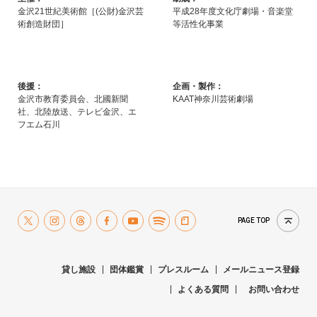
金沢21世紀美術館［(公財)金沢芸
平成28年度文化庁劇場・音楽堂
術創造財団］
等活性化事業
後援：
企画・製作：
金沢市教育委員会、北國新聞
KAAT神奈川芸術劇場
社、北陸放送、テレビ金沢、エ
フエム石川
PAGE TOP
貸し施設
団体鑑賞
プレスルーム
メールニュース登録
よくある質問
お問い合わせ