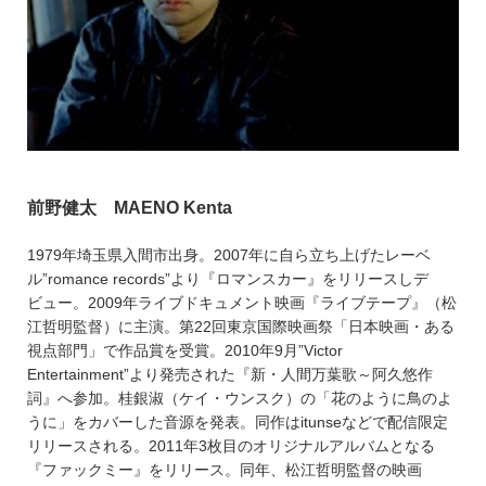
前野健太 MAENO Kenta
1979年埼玉県入間市出身。2007年に自ら立ち上げたレーベ
ル”romance records”より『ロマンスカー』をリリースしデ
ビュー。2009年ライブドキュメント映画『ライブテープ』（松
江哲明監督）に主演。第22回東京国際映画祭「日本映画・ある
視点部門」で作品賞を受賞。2010年9月”Victor
Entertainment”より発売された『新・人間万葉歌～阿久悠作
詞』へ参加。桂銀淑（ケイ・ウンスク）の「花のように鳥のよ
うに」をカバーした音源を発表。同作はitunseなどで配信限定
リリースされる。2011年3枚目のオリジナルアルバムとなる
『ファックミー』をリリース。同年、松江哲明監督の映画