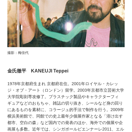
撮影：梅佳代
金氏徹平 KANEUJI Teppei
1978年京都府生まれ 京都府在住。2001年ロイヤル・カレッ
ジ・オブ・アート（ロンドン）留学。2003年京都市立芸術大学
大学院彫刻専攻修了。プラスチック製品やキャラクターフィ
ギュアなどのおもちゃ、雑誌の切り抜き、シールなど身の回り
にあるものを素材に、コラージュ的手法で制作を行う。2009年
横浜美術館で、同館での史上最年少個展作家となる「溶け出す
都市、空白の森」など国内での発表のほか、海外での個展や企
画展も多数。近年では、シンガポールビエンナーレ2011、エル