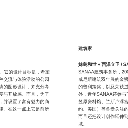
建筑家
妹島和世 + 西泽立卫 / 
心。它的设计目标是，希望
SANAA建筑事务所，2
种交流与体验活动的公园
威尼斯建筑双年展的金狮
璃的圆形设计，并充分考
的普利策奖，以及荣获过
）的亮度与开放感。而且，为了
外，近年SANAA还参
，并设置了富有魅力的商
笠原资料馆、兰斯卢浮
律。在这一点上它是前所
约、美国）等备受关注
而且还把设计创作延伸
域。