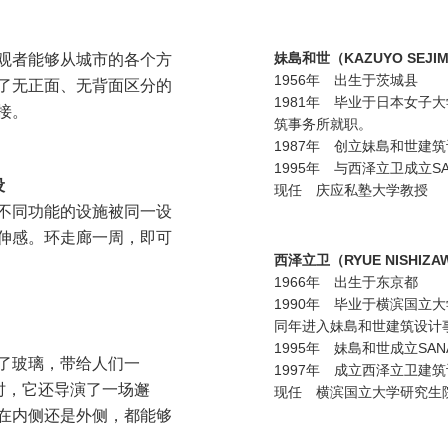
妹島和世（KAZUYO SEJI
观者能够从城市的各个方
1956年 出生于茨城县
了无正面、无背面区分的
1981年 毕业于日本女子
接。
筑事务所就职。
1987年 创立妹島和世建
1995年 与西泽立卫成立S
设
现任 庆应私塾大学教授
不同功能的设施被同一设
伸感。环走廊一周，即可
西泽立卫（RYUE NISHIZA
1966年 出生于东京都
1990年 毕业于横滨国立
同年进入妹島和世建筑设计
1995年 妹島和世成立SA
了玻璃，带给人们一
1997年 成立西泽立卫建
时，它还导演了一场邂
现任 横滨国立大学研究生
在内侧还是外侧，都能够