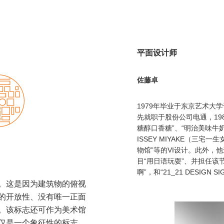
平面设计师
佐藤卓
1979年毕业于东京艺术大
先就职于股份公司电通，19
糖醇口香糖”、“明治美味牛奶”
ISSEY MIYAKE（三宅
物馆”等的VI设计。此外，
目“用日语玩耍”、并担任该
啊”，和“21_21 DESIGN 
。这是因为建筑物的俯视
的开放性、没有唯一正面
。该标志还可作为美术馆
仅是一个象征性的标志，