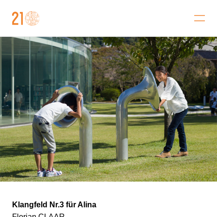
金澤21世紀美術館
Klangfeld Nr.3 für Alina
Florian CLAAR