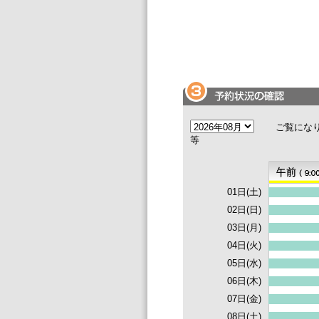
ご覧になり
等
01日(土)
02日(日)
03日(月)
04日(火)
05日(水)
06日(木)
07日(金)
08日(土)