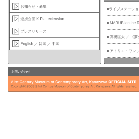
お知らせ・募集
2008/11/24
高
■ライブステーショ
連携企画 K-Plat-extension
2008/11/24
ト
■ MARUBI on the 
プレスリリース
2008/11/19
高
■ 高橋匡太 ／ 《
English ／ 韓国 ／ 中国
2008/11/19
小
■ アトリエ・ワン
2008/11/19
イ
■ 中村政人 ／ 金
お問い合わせ
2008/11/17
ト
■ カミン・ラーチ
2008/11/11
イ
2008/11/11
K
2008/11/11
高
2008/11/10
ト