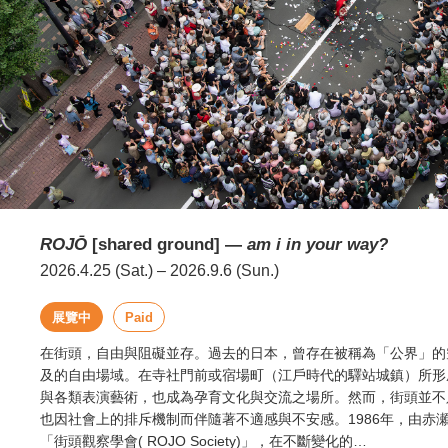
ROJŌ
[shared ground] ―
am i in your way?
2026.4.25 (Sat.) – 2026.9.6 (Sun.)
展覽中
Paid
在街頭，自由與阻礙並存。過去的日本，曾存在被稱為「公界」的
及的自由場域。在寺社門前或宿場町（江戶時代的驛站城鎮）所形
與各類表演藝術，也成為孕育文化與交流之場所。然而，街頭並不
也因社會上的排斥機制而伴隨著不適感與不安感。1986年，由赤
「街頭觀察學會( ROJO Society)」，在不斷變化的…