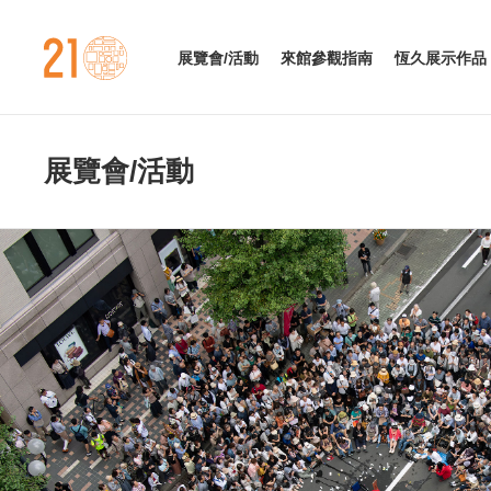
金澤21世紀美術館
展覽會/活動
來館參觀指南
恆久展示作品
展覽會/活動