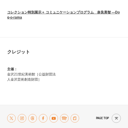
コレクション特別展示＋ コミュニケーションプログラム 奈良美智 ―Do
g-o-rama
クレジット
主催：
金沢21世紀美術館［公益財団法
人金沢芸術創造財団］
PAGE TOP