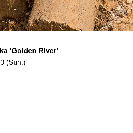
a ‘Golden River’
30 (Sun.)