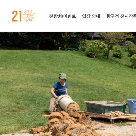
가나자와 21세기 미술관
전람회/이벤트
입장 안내
항구적 전시작