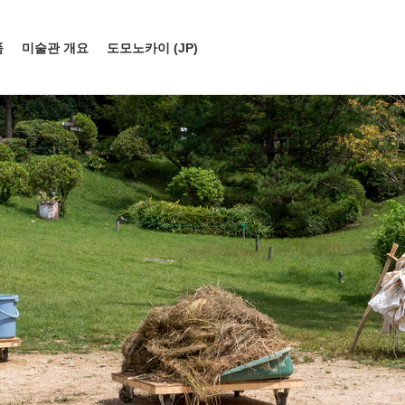
품
미술관 개요
도모노카이 (JP)