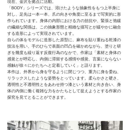
現在、⾦沢を拠点に活動。
「BODY」シリーズでは、溶けたような抽象性をもつ上半身に
対し、足先は一本一本、爪の向きや角度に至るまで写実的に形
作られています。身体の内部における力の拮抗や、緊張と弛緩
の繊細な関係は、この抽象形態と精緻な描写とが緩やかに融合
する造形によって実現されています。
自らの体をモデルに造形した原型に、麻布を貼り重ねる乾漆の
技法を用い、手のひらで表面の凹凸を確かめながら、塗りと研
ぎを幾度も繰り返す反復行為のなかで、作家は「素材と⾝体の
感覚とが呼応し、内側に滞留する感情や感覚、⾔葉にならない
感触が徐々にかたちへと定着していく」と語ります。
本作は、外界から身を守るように閉じつつ、重力に身を委ね、
リラックスしたような姿勢をとっています。柔らかさと硬さ、
透明性と不透明性とをあわせ持つ漆という素材と向き合い、身
体の内側に働く複雑な力をかたちとして捉えようとする作家の
探究を見てとることができます。