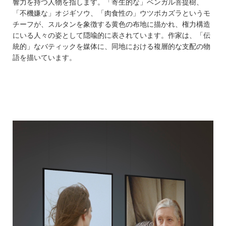
響力を持つ人物を指します。「寄生的な」ベンガル菩提樹、
「不機嫌な」オジギソウ、「肉食性の」ウツボカズラというモ
チーフが、スルタンを象徴する黄色の布地に描かれ、権力構造
にいる人々の姿として隠喩的に表されています。作家は、「伝
統的」なバティックを媒体に、同地における複層的な支配の物
語を描いています。