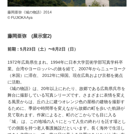
藤岡亜弥《城の物語》2014
© FUJIOKA Aya
藤岡亜弥 (展示室2)
前期：5月23日（土）〜8月2日（日）
1972年広島県生まれ。1994年に日本大学芸術学部写真学科卒
業。台湾やヨーロッパへの旅を経て、2007年からニューヨーク
（米国）に滞在、 2012年に帰国。現在広島および京都を拠点
に活動。
《城の物語》は、20年以上にわたり、故郷である広島県呉市を
舞台に撮影している写真シリーズです。さまざまに表情を変え
る風景からは、丘の上に建つオレンジ色の屋根の建物を撮影す
るために、季節や時間帯を変えながら故郷の町を歩いた軌跡が
見て取れます。作家によると、町のどこからでも目に入る
「城」 は、この地域の人々にとって人生の終わりを託す場とし
ての側面を持つ老人養護施設だといいます。長く海外で生活し