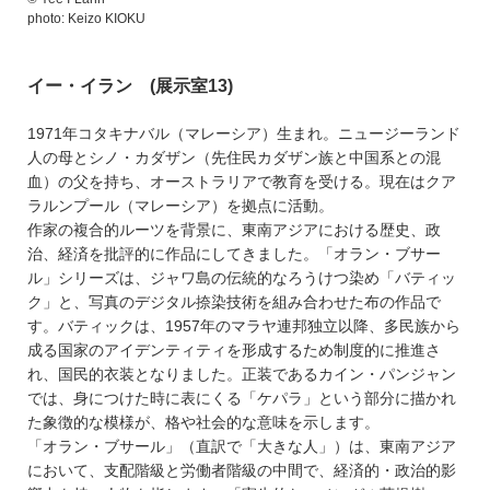
photo: Keizo KIOKU
イー・イラン (展示室13)
1971年コタキナバル（マレーシア）生まれ。ニュージーランド
人の母とシノ・カダザン（先住民カダザン族と中国系との混
血）の父を持ち、オーストラリアで教育を受ける。現在はクア
ラルンプール（マレーシア）を拠点に活動。
作家の複合的ルーツを背景に、東南アジアにおける歴史、政
治、経済を批評的に作品にしてきました。「オラン・ブサー
ル」シリーズは、ジャワ島の伝統的なろうけつ染め「バティッ
ク」と、写真のデジタル捺染技術を組み合わせた布の作品で
す。バティックは、1957年のマラヤ連邦独立以降、多民族から
成る国家のアイデンティティを形成するため制度的に推進さ
れ、国民的衣装となりました。正装であるカイン・パンジャン
では、身につけた時に表にくる「ケパラ」という部分に描かれ
た象徴的な模様が、格や社会的な意味を示します。
「オラン・ブサール」（直訳で「大きな人」）は、東南アジア
において、支配階級と労働者階級の中間で、経済的・政治的影