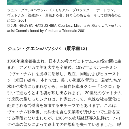
ジュン・グエン=ハツシバ 《メモリアル・プロジェクト ナ・トラン、
ヴェトナム：複雑さへー勇気ある者、好奇心のある者、そして臆病者のた
めに》 2001
© JUN NGUYEN-HATSUSHIBA, Courtesy: Mizuma Art Gallery, Tokyo / the
artist Commissioned by Yokohama Triennale 2001
ジュン・グエン=ハツシバ (展示室13)
1968年東京都生まれ。日本人の母とヴェトナム人の父の間に生
まれ、アメリカで美術大学を卒業後、1997年よりホーチミン
（ヴェトナム）を拠点に活動し、現在、同地およびヒュースト
ン（米国）拠点。 本作では、美しい海底を背景に、若者たちが
水圧や水流にもまれながら、三輪自転車タクシー「シクロ」を
引いて進もうとする姿が映し出されます。 20世紀のヴェトナム
で庶民の足だったシクロは、作家にとって、急速な社会変化に
翻弄される労働者を象徴するモチーフでもあります。これは、
ヴェトナム戦争後、元兵士を含む失業者が身ひとつで生計を立
てる手段となりましたが、1986年の市場経済導入以降は、バイ
クや車の普及によって路上での居場所を失っていきました。 呼