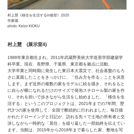
村上慧《移住を生活するin能登》2020
作家蔵
photo: Keizo KIOKU
村上慧 (展示室4)
1988年東京都生まれ。2011年武蔵野美術大学造形学部建築学
科卒業。現在、長野県、千葉県、東京都を拠点に活動。
大学卒業と同時期に発生した東日本大震災で、社会基盤のもろ
さに直面したことをきっかけに、「住み方を作る」ことを決意
します。まず近所の複数の家をモデルに絵を描き、それをもと
に自らが横になれるだけのサイズで発泡スチロール製の家を作
り、それを担いで歩きながら生活をし始めました。「移住を生
活する」というこのプロジェクトは、2021年までの7年間、歴
代3つの家を使用して、全国で断続的に行われました。毎日描
かれたドローイングと日記が、訪れる先々で土地の所有者と交
渉しながら一時的な「居住」を繰り返した一部始終を伝えてい
ます。当館は、2015年から2018年まで暮らした家、敷地を写