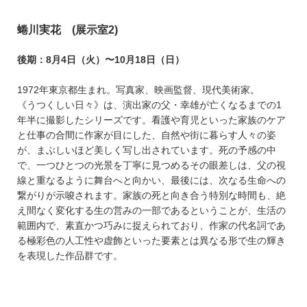
蜷川実花 (展示室2)
後期：8月4日（火）〜10月18日（日）
1972年東京都生まれ。写真家、映画監督、現代美術家。
《うつくしい日々》は、演出家の父・幸雄が亡くなるまでの1
年半に撮影したシリーズです。看護や育児といった家族のケア
と仕事の合間に作家が目にした、自然や街に暮らす人々の姿
が、まぶしいほど美しく写し出されています。死の予感の中
で、一つひとつの光景を丁寧に見つめるその眼差しは、父の視
線と重なるように舞台へと向かい、最後には、次なる生命への
繋がりが示唆されます。家族の死と向き合う特別な時間も、絶
え間なく変化する生の営みの一部であるということが、生活の
範囲内で、素直かつ巧みに捉えられており、作家の代名詞であ
る極彩色の人工性や虚飾といった要素とは異なる形で生の輝き
を表現した作品群です。