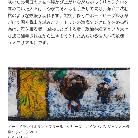
吸のため何度も水面へ浮かび上がりながらゆっくりとシクロを
進めていた人々は、やがてそれらを手放して去り、海底に沈む
棺のような蚊帳が現れます。戦後、多くのボートピープルが命
がけで国外脱出を試みたナ・トランの海底でシクロを進める行
為は、海を渡る者、国内にとどまる者、政治や経済という大き
な波に翻弄されながら生きようとしたあらゆる個人への鎮魂
（メモリアル）です。
イー・イラン《オラン・ブサール・シリーズ カイン・パンジャンと不機
嫌なケパラ》2010
© Yee I-Lann