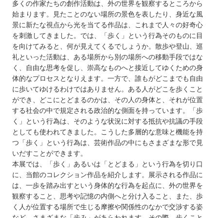
多くの作家たちの創作活動は、外の世界を観察するところから
始まります。見たことのない場所の景色を表したり、身近な風
景に新たな視点から光を当てる作品は、これまで人々の好奇心
を刺激してきました。では、「歩く」という行為そのものに目
を向けてみると、何が見えてくるでしょうか。散歩や登山、巡
礼といった活動は、ある場所から別の場所への移動手段ではな
く、自由な思考を促し、崇高なものへと接近してゆくための身
体的なプロセスとなりえます。一方で、誰もがどこまでも自由
に歩いてゆけるわけではありません。ある人がどこを歩くこと
ができ、どこにとどまるのかは、その人の身体と、それが位置
する社会の中で規定される政治的な側面を持っています。「歩
く」という行為は、そのような状況に対する抵抗や抗議の手段
としても使われてきました。こうした多層的な意味と機能を持
つ「歩く」という行為は、芸術作品の中にもさまざまな形で見
いだすことができます。
本展では、「歩く」あるいは「とどまる」という行為を切り口
に、当館のコレクション作品を紹介します。展示される作品に
は、一歩を踏み出すという身体的な行為を起点に、外の世界を
観察すること、思考や記憶の内側へと分け入ること、また、歩
く人が位置する場所で生じる摩擦や関係性のなかで交渉する姿
など、さまざまな「歩み」があらわれます。その際、歩くこと