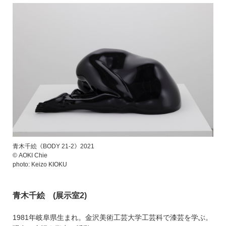
青木千絵《BODY 21-2》2021
© AOKI Chie
photo: Keizo KIOKU
青木千絵 (展示室2)
1981年岐⾩県⽣まれ。⾦沢美術⼯芸⼤学⼯芸科で漆芸を学ぶ。