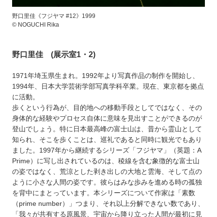
野口里佳《フジヤマ #12》1999
© NOGUCHI Rika
野口里佳 (展示室1・2)
1971年埼玉県生まれ。1992年より写真作品の制作を開始し、
1994年、日本大学芸術学部写真学科卒業。現在、東京都を拠点
に活動。
歩くという行為が、目的地への移動手段としてではなく、その
身体的な経験やプロセス自体に意味を見出すことができるのが
登山でしょう。特に日本最高峰の富士山は、昔から霊山として
知られ、そこを歩くことは、巡礼であると同時に観光でもあり
ました。1997年から継続するシリーズ「フジヤマ」（英題：A
Prime）に写し出されているのは、稜線を含む象徴的な富士山
の姿ではなく、荒涼とした剥き出しの大地と雲海、そして点の
ように小さな人間の姿です。彼らはみな歩みを進める時の孤独
を背中にまとっています。本シリーズについて作家は「素数
（prime number）」つまり、それ以上分解できない数であり、
「我々が共有する原風景、宇宙から降り立った人間が最初に見