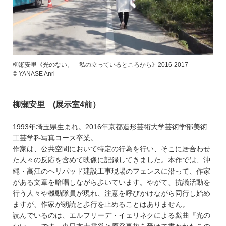
柳瀬安里《光のない。－私の立っているところから》2016-2017
© YANASE Anri
柳瀬安里 (展示室4前）
1993年埼玉県生まれ。2016年京都造形芸術大学芸術学部美術
工芸学科写真コース卒業。
作家は、公共空間において特定の行為を行い、そこに居合わせ
た人々の反応を含めて映像に記録してきました。本作では、沖
縄・高江のヘリパッド建設工事現場のフェンスに沿って、作家
がある文章を暗唱しながら歩いています。やがて、抗議活動を
行う人々や機動隊員が現れ、注意を呼びかけながら同行し始め
ますが、作家が朗読と歩行を止めることはありません。
読んでいるのは、エルフリーデ・イェリネクによる戯曲『光の