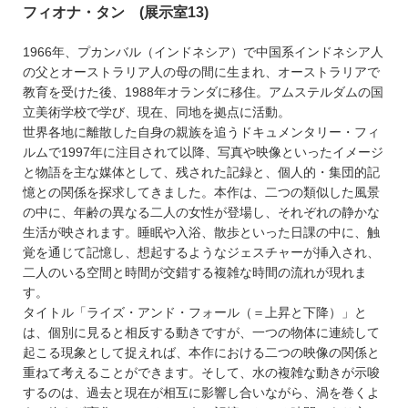
フィオナ・タン (展示室13)
1966年、プカンバル（インドネシア）で中国系インドネシア人
の父とオーストラリア人の母の間に生まれ、オーストラリアで
教育を受けた後、1988年オランダに移住。アムステルダムの国
立美術学校で学び、現在、同地を拠点に活動。
世界各地に離散した自身の親族を追うドキュメンタリー・フィ
ルムで1997年に注目されて以降、写真や映像といったイメージ
と物語を主な媒体として、残された記録と、個人的・集団的記
憶との関係を探求してきました。本作は、二つの類似した風景
の中に、年齢の異なる二人の女性が登場し、それぞれの静かな
生活が映されます。睡眠や入浴、散歩といった日課の中に、触
覚を通じて記憶し、想起するようなジェスチャーが挿入され、
二人のいる空間と時間が交錯する複雑な時間の流れが現れま
す。
タイトル「ライズ・アンド・フォール（＝上昇と下降）」と
は、個別に見ると相反する動きですが、一つの物体に連続して
起こる現象として捉えれば、本作における二つの映像の関係と
重ねて考えることができます。そして、水の複雑な動きが示唆
するのは、過去と現在が相互に影響し合いながら、渦を巻くよ