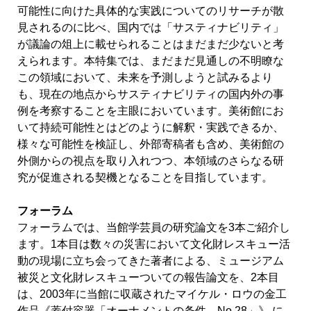
可能性に向けた具体的な実践についてのリサーチが散
見されるのに比べ、国内では「サスティナビリティ」
が議論の俎上に載せられることはまだまだ少ないと考
えられます。本特集では、まだまだ見通しの不明瞭な
この領域において、未来を予測しようと試みるより
も、現在の地点からサスティナビリティの国内外の事
例を考察することを主眼においています。美術館にお
いて持続可能性とはどのように解釈・実践できるか、
様々な可能性を検証し、外部寄稿者も含め、美術館の
外側からの視点を取り入れつつ、本領域のさらなる研
究が促進される契機となることを目指しています。
フォーラム
フォーラムでは、当館学芸員の研究論文を3本ご紹介し
ます。1本目は数々の災害において文化財レスキュー活
動の現場に立ち会ってきた著者による、ミュージアム
被災と文化財レスキューついての報告論文を、2本目
は、2003年に当館に収蔵されたマイケル・ロウの金工
作品《蓋付容器「オーナメントの条件 No.28」》 に