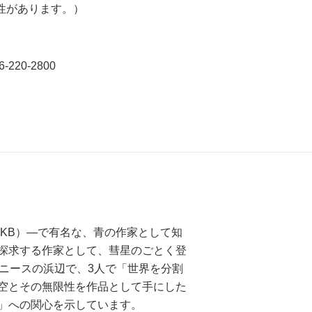
性があります。）
220-2800
KB）―で有名な、青の作家として知
探求する作家として、彗星のごとく登
ニースの浜辺で、3人で「世界を分割
空とその無限性を作品として手にした
」への関心を示しています。