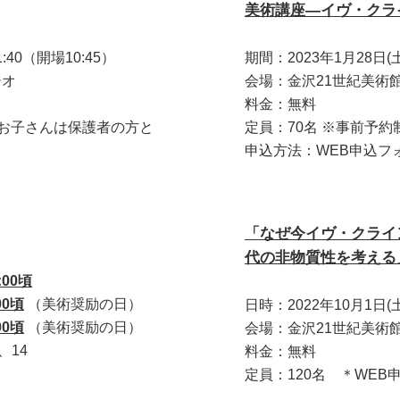
美術講座―イヴ・クラ
1:40（開場10:45）
期間：2023年1月28日(土) 
ジオ
会場：金沢21世紀美術
料金：無料
お子さんは保護者の方と
定員：70名 ※事前予約
申込方法：WEB申込フ
「なぜ今イヴ・クライ
代の非物質性を考える
:00頃
00頃
（美術奨励の日）
日時：2022年10月1日(土) 
00頃
（美術奨励の日）
会場：金沢21世紀美術館
、14
料金：無料
定員：120名 ＊WE