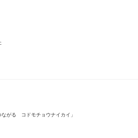
た
 つながる コドモチョウナイカイ」