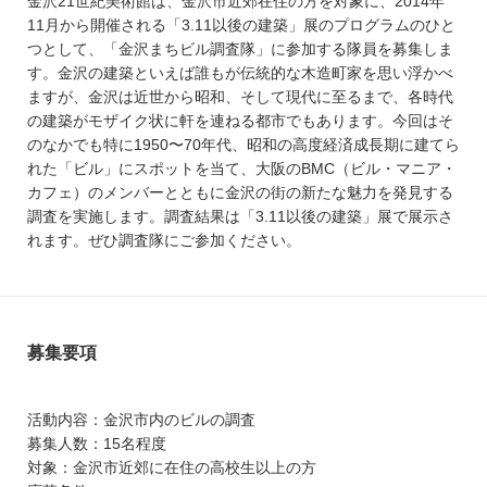
金沢21世紀美術館は、金沢市近郊在住の方を対象に、2014年
11月から開催される「3.11以後の建築」展のプログラムのひと
つとして、「金沢まちビル調査隊」に参加する隊員を募集しま
す。金沢の建築といえば誰もが伝統的な木造町家を思い浮かべ
ますが、金沢は近世から昭和、そして現代に至るまで、各時代
の建築がモザイク状に軒を連ねる都市でもあります。今回はそ
のなかでも特に1950〜70年代、昭和の高度経済成長期に建てら
れた「ビル」にスポットを当て、大阪のBMC（ビル・マニア・
カフェ）のメンバーとともに金沢の街の新たな魅力を発見する
調査を実施します。調査結果は「3.11以後の建築」展で展示さ
れます。ぜひ調査隊にご参加ください。
募集要項
活動内容：金沢市内のビルの調査
募集人数：15名程度
対象：金沢市近郊に在住の高校生以上の方