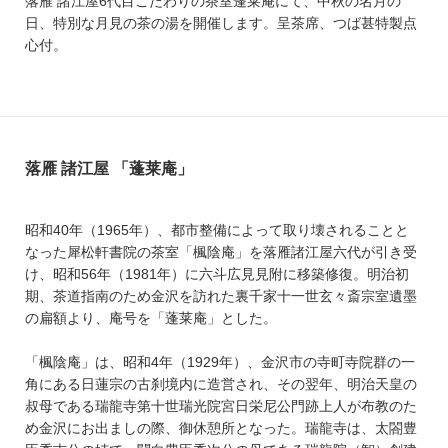
落雁 諸江屋6代目こだわりの茶室蓬莱庵にて、中秋の名月の
日、特別な月見の茶の湯を開催します。呈茶席、つば甚特製点
心付。
落雁 諸江屋 「蓬莱庵」
昭和40年（1965年）、都市整備によって取り壊されることと
なった犀松軒書院の茶室「楓陰庵」を落雁諸江屋六代が引き受
け、昭和56年（1981年）に六斗広見見附に移築修復。明治初
期、茶道指南のため金沢を訪れた裏千家十一世玄々斎宗室遺墨
の扁額より、庵号を「蓬莱庵」とした。
「楓陰庵」は、昭和4年（1929年）、金沢市の寺町寺院群の一
角にある日蓮宗の古刹境内に造営され、その翌年、明治天皇の
叔母である瑞龍寺第十世瑞光院宮日栄尼公門跡上人が布教のた
め金沢にお出ましの際、御休憩所となった。瑞龍寺は、太閤豊