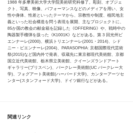
1988 年多摩美術大学大学院美術研究科修了。彫刻、オブジェ
クト、写真、映像、パフォーマンスなどのメディアを用い、女
性や身体、性差といったテーマから、宗教性や制度、植⺠地主
義といった社会構造を問う表現を展開、主なプロジェクトに、
85か国の教会の献金箱を記録した《OFFERING》や、戦時中の
陶器製手榴弾を扱った《K1001K》などがある。第 3 回光州ビ
エンナーレ(2000)、横浜トリエンナーレ(2001・2014)、シド
ニー・ビエンナーレ(2004)、PARASOPHIA: 京都国際現代芸術
祭(2015)など国内外で発表、収蔵先に東京都現代美術館、京都
国立近代美術館、栃木県立美術館、クイーンズランドアート
ギャラリー(ブリスベン)、バークレー美術館(UC バークレー大
学)、フォグアート美術館(ハーバード大学)、カンターアーツセ
ンター(スタンフォード大学)、ドイツ銀行などがある。
関連リンク