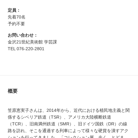
定員：
先着70名
予約不要
お問い合わせ：
金沢21世紀美術館 学芸課
TEL 076-220-2801
概要
笠原恵実子さんは、2014年から、近代における植民地主義と関
係するシベリア鉄道（TSR）、アメリカ大陸横断鉄道
（TCR）、旧南満州鉄道（SMR）、旧ドイツ国鉄（DR）の線
路を訪れ、そこを通過する列車によって様々な硬貨を潰すアク
ションを行ってきました。「コレクション展 歩く、とどま