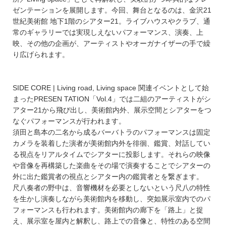
ゼンテーションを展開します。今回、舞台となるのは、金沢21
世紀美術館 地下1階のシアター21。ライブハウスやクラブ、通
常のギャラリーでは実現しえないパフォーマンス、演奏、上
映、その他の企画が、アーティストやオーガナイザーの手で繰
り広げられます。
SIDE CORE | Living road, Living space 関連イベントとして始
まったPRESEN TATION「Vol.4」では二組のアーティストがシ
アター21から飛び出し、美術館内外、展示空間とシアターをつ
なぐパフォーマンスが行われます。
須田と島本の二名から成るバーバトラのパフォーマンスは固定
カメラを装着した演者が美術館内外を徘徊、鑑賞、対話してい
る視点をリアルタイムでシアターに投影します。それらの映像
や音像を再構築した楽曲をその場で演奏することでシアターの
外に出た鑑賞者の視点とシアター内の鑑賞者とを繋ぎます。
尺八奏者の野中は、音響機材を必要としないという尺八の特性
を生かし演奏しながら美術館内を移動し、突如展示室内でのパ
フォーマンスも行われます。美術館内の廊下を「路上」と捉
え、展示室を屋内と解釈し、路上での音像と、特性のある空間