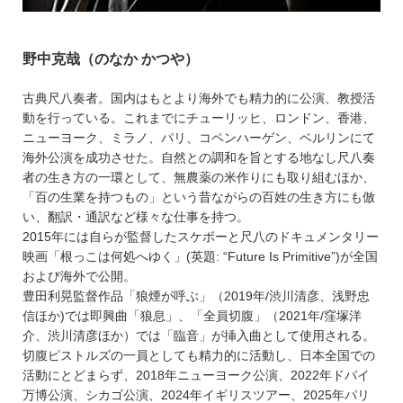
野中克哉（のなか かつや）
古典尺八奏者。国内はもとより海外でも精力的に公演、教授活
動を行っている。これまでにチューリッヒ、ロンドン、香港、
ニューヨーク、ミラノ、パリ、コペンハーゲン、ベルリンにて
海外公演を成功させた。自然との調和を旨とする地なし尺八奏
者の生き方の一環として、無農薬の米作りにも取り組むほか、
「百の生業を持つもの」という昔ながらの百姓の生き方にも倣
い、翻訳・通訳など様々な仕事を持つ。
2015年には自らが監督したスケボーと尺八のドキュメンタリー
映画「根っこは何処へゆく」(英題: “Future Is Primitive”)が全国
および海外で公開。
豊田利晃監督作品「狼煙が呼ぶ」（2019年/渋川清彦、浅野忠
信ほか)では即興曲「狼息」、「全員切腹」（2021年/窪塚洋
介、渋川清彦ほか）では「臨音」が挿入曲として使用される。
切腹ピストルズの一員としても精力的に活動し、日本全国での
活動にとどまらず、2018年ニューヨーク公演、2022年ドバイ
万博公演、シカゴ公演、2024年イギリスツアー、2025年パリ