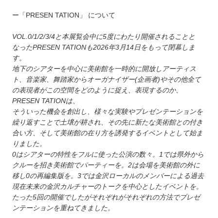
ー「PRESEN TATION」 について
VOL.0/1/2/3/4と本展覧会中に5度にわたり開催されることと
なったPRESEN TATIONも2026年3月14日をもって閉幕しま
す。
地下のシアターを中心に美術館を一時的に開放しアーティス
ト、音楽家、舞踏家からオーガナイザー(企画者)やその他全て
の表現者がこの空間をどのように捉え、表現するのか、
PRESEN TATIONは、
そういった機会を創出し、様々な実験やプレゼンテーションを
繰り返すことで土壌が耕され、その先に新たな美術館との付き
合い方、そして美術館の在り方を誘発するイベントとして始ま
りました。
0はシアターの特性をフルに使った公演の数々。1では県外から
クルーを招き美術館でパーティーを。2は会場を美術館の外に
移し0の再編集版を。3では金沢ローカルのメンバーによる過去
現在未来の金沢カルチャーのトークを中心としたイベントを。
たった5回の開催でしたがそれぞれがそれぞれの方法でプレゼ
ンテーションを重ねてきました。