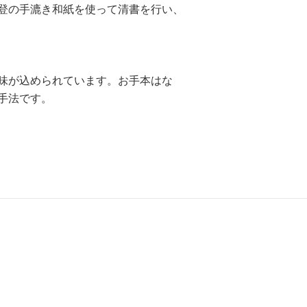
登の手漉き和紙を使って清書を行い、
味が込められています。お手本はな
手法です。