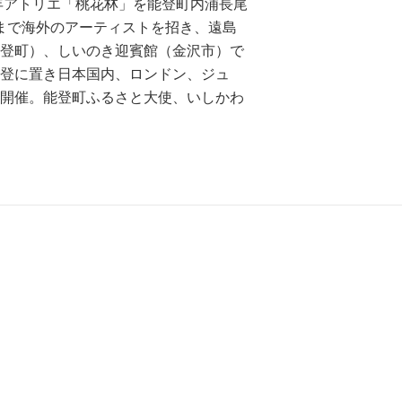
8年アトリエ「桃花林」を能登町内浦長尾
5年まで海外のアーティストを招き、遠島
登町）、しいのき迎賓館（金沢市）で
登に置き日本国内、ロンドン、ジュ
開催。能登町ふるさと大使、いしかわ