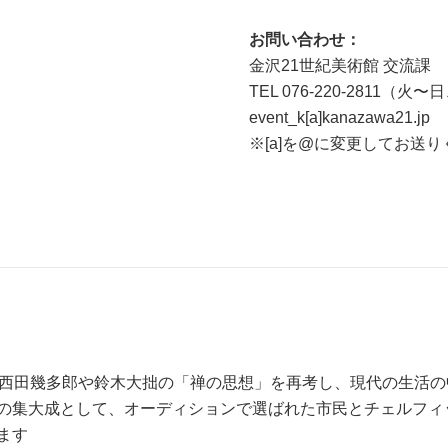
お問い合わせ：
金沢21世紀美術館 交流課
TEL 076-220-2811（火〜
event_k[a]kanazawa21.jp
※[a]を@に変更してお送
だ西田幾多郎や鈴木大拙の「禅の思想」を再考し、現代の生活
の集大成として、オーディションで選ばれた市民とチェルフィ
ます