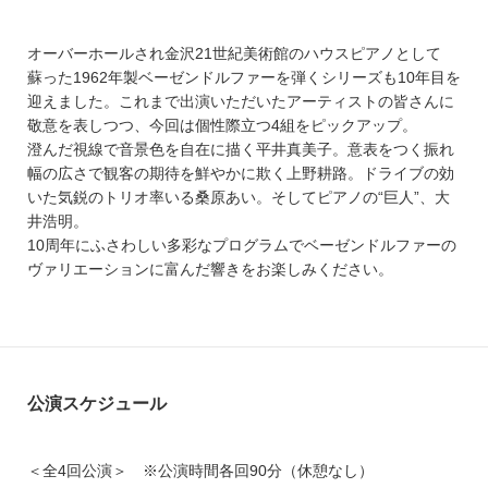
オーバーホールされ金沢21世紀美術館のハウスピアノとして
蘇った1962年製ベーゼンドルファーを弾くシリーズも10年目を
迎えました。これまで出演いただいたアーティストの皆さんに
敬意を表しつつ、今回は個性際立つ4組をピックアップ。
澄んだ視線で音景色を自在に描く平井真美子。意表をつく振れ
幅の広さで観客の期待を鮮やかに欺く上野耕路。ドライブの効
いた気鋭のトリオ率いる桑原あい。そしてピアノの“巨人”、大
井浩明。
10周年にふさわしい多彩なプログラムでベーゼンドルファーの
ヴァリエーションに富んだ響きをお楽しみください。
公演スケジュール
＜全4回公演＞ ※公演時間各回90分（休憩なし）