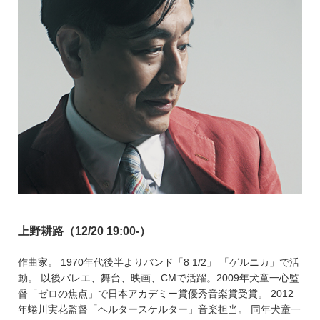
上野耕路（12/20 19:00-）
作曲家。 1970年代後半よりバンド「8 1/2」 「ゲルニカ」で活
動。 以後バレエ、舞台、映画、CMで活躍。2009年犬童一心監
督「ゼロの焦点」で日本アカデミー賞優秀音楽賞受賞。 2012
年蜷川実花監督「ヘルタースケルター」音楽担当。 同年犬童一