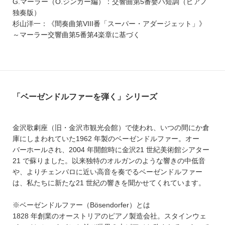
G.マーラー（O.ジンガー編）：交響曲第5番嬰ハ短調（ピアノ
独奏版）
杉山洋一：《間奏曲第VIII番「スーパー・アダージェット」》
～マーラー交響曲第5番第4楽章に基づく
「ベーゼンドルファーを弾く」シリーズ
金沢歌劇座（旧・金沢市観光会館）で使われ、いつの間にか倉
庫にしまわれていた1962 年製のベーゼンドルファー。オー
バーホールされ、2004 年開館時に金沢21 世紀美術館シアター
21 で蘇りました。以来独特のオルガンのような響きの中低音
や、よりチェンバロに近い高音を奏でるベーゼンドルファー
は、私たちに新たな21 世紀の響きを聞かせてくれています。
※ベーゼンドルファー（Bösendorfer）とは
1828 年創業のオーストリアのピアノ製造会社。スタインウェ