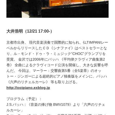
大井浩明（12/21 17:00-）
京都市出身。 現代音楽演奏で国際的に知られ、仏TIMPANIレー
ベルからリリースしたＣＤ《シナファイ》はベストセラーとな
り、ル・モンド・ドゥ・ラ・ミュジック“CHOC”グランプリを
受賞。 金沢では2006年にバッハ 《平均律クラヴィア曲集第2
巻》 全曲によるクラヴィコード公演を開催し、大きな反響を呼
んだ。 今回は、マーラー：交響曲第5番（全5楽章）のオッ
トー・ジンガーによる超絶的ピアノ独奏版をメインに、バッハ
《六声のリチェルカーレ》 等も取り上げる。
http://ooipiano.exblog.jp
プログラム（予定）：
J.S.バッハ：《音楽の捧げ物 BWV1079》より「六声のリチェ
ルカーレ」