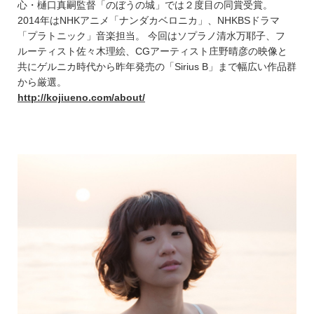
心・樋口真嗣監督「のぼうの城」では２度目の同賞受賞。
2014年はNHKアニメ「ナンダカベロニカ」、NHKBSドラマ
「プラトニック」音楽担当。 今回はソプラノ清水万耶子、フ
ルーティスト佐々木理絵、CGアーティスト庄野晴彦の映像と
共にゲルニカ時代から昨年発売の「Sirius B」まで幅広い作品群
から厳選。
http://kojiueno.com/about/