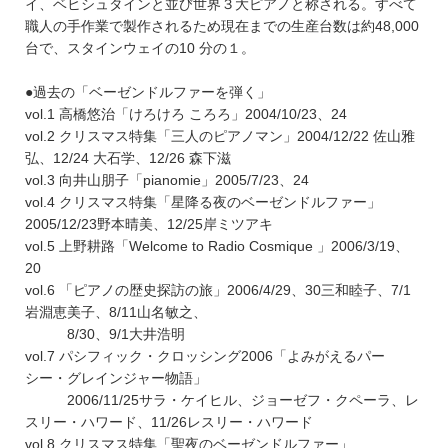
イ、ベヒシュタインと並び世界３大ピアノと称される。すべて
職人の手作業で製作されるため現在までの生産台数は約48,000
台で、スタインウェイの10 分の１。
●過去の「ベーゼンドルファーを弾く」
vol.1 高橋悠治「けろけろ ころろ」2004/10/23、24
vol.2 クリスマス特集「三人のピアノマン」2004/12/22 佐山雅
弘、12/24 大石学、12/26 森下滋
vol.3 向井山朋子「pianomie」2005/7/23、24
vol.4 クリスマス特集「星降る夜のベーゼンドルファー」
2005/12/23野本晴美、12/25岸ミツアキ
vol.5 上野耕路「Welcome to Radio Cosmique 」2006/3/19、
20
vol.6 「ピアノの歴史探訪の旅」2006/4/29、30三和睦子、7/1
岩淵恵美子、8/11山名敏之、
8/30、9/1大井浩明
vol.7 パシフィック・クロッシング2006「よみがえるパー
シー・グレインジャー物語」
2006/11/25サラ・ケイヒル、ジョーゼフ・クペーラ、レ
スリー・ハワード、11/26レスリー・ハワード
vol.8 クリスマス特集「聖夜のベーゼンドルファー」