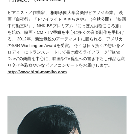
ピアニスト／作曲家。 桐朋学園大学音楽部ピアノ科卒業。 映
画『白夜行』『トワイライト ささらさや』（今秋公開）『映画
中村勘三郎』、NHK-BSプレミアム『にっぽん縦断こころ旅』
を始め、映画・CM・TV番組を中心に多くの音楽制作を手掛け
る。 2012年、新進気鋭のアーティストに贈られる、アメリカ
のS&R Washington Awardを受賞。 今回は日々折々の想いをメ
ロディーにトランスレートして書き綴るライフワーク"Piano
Diary"の楽曲を中心に、映画やTV番組への書き下ろし作品も織
り交ぜ色彩鮮やかなピアノコンサートをお届けします。
http://www.hirai-mamiko.com