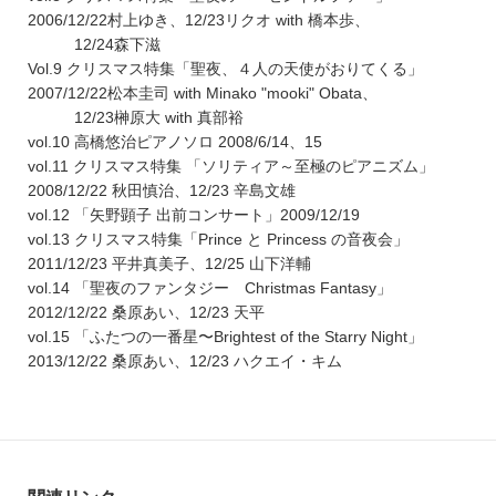
2006/12/22村上ゆき、12/23リクオ with 橋本歩、
12/24森下滋
Vol.9 クリスマス特集「聖夜、４人の天使がおりてくる」
2007/12/22松本圭司 with Minako "mooki" Obata、
12/23榊原大 with 真部裕
vol.10 高橋悠治ピアノソロ 2008/6/14、15
vol.11 クリスマス特集 「ソリティア～至極のピアニズム」
2008/12/22 秋田慎治、12/23 辛島文雄
vol.12 「矢野顕子 出前コンサート」2009/12/19
vol.13 クリスマス特集「Prince と Princess の音夜会」
2011/12/23 平井真美子、12/25 山下洋輔
vol.14 「聖夜のファンタジー Christmas Fantasy」
2012/12/22 桑原あい、12/23 天平
vol.15 「ふたつの一番星〜Brightest of the Starry Night」
2013/12/22 桑原あい、12/23 ハクエイ・キム