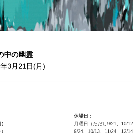
：細胞の中の幽霊
16年3月21日(月)
休場日：
月)
月曜日（ただし9/21、10/12
で）
9/24、10/13、11/24、12/1