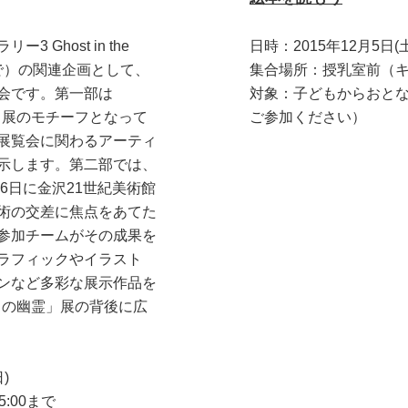
Ghost in the
日時：2015年12月5日(土
まで）の関連企画として、
集合場所：授乳室前（
会です。第一部は
対象：子どもからおと
の幽霊」展のモチーフとなって
ご参加ください）
展覧会に関わるアーティ
示します。第二部では、
6日に金沢21世紀美術館
術の交差に焦点をあてた
on」の参加チームがその成果を
ラフィックやイラスト
ンなど多彩な展示作品を
細胞の中の幽霊」展の背後に広
)
5:00まで