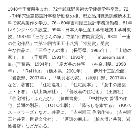
1948年千葉県生まれ。72年武蔵野美術大学建築学科卒業。72
～74年宍道建築設計事務所勤務の後、都立品川職業訓練所木工
科で家具製作を学ぶ。76～80年吉村順三設計事務所勤務。81年
レミングハウス設立。99年～日本大学生産工学部建築工学科教
授。1987年「三谷さんの家」で第1回吉岡賞受賞、93年「一連
の住宅作品」で第18回吉田五十八賞「特別賞」受賞。
主な作品に、「三谷さんの家」（長野県、1985年）、「上総の
家Ⅰ、Ⅱ」（千葉県、1991年、1992年）、「museum as it
is」(千葉県、1994年)、「扇ガ谷の住宅」（神奈川県、1998
年）、「Rei Hut」（栃木県、2001年）、「伊丹十三記念館」
（愛媛県、2007年）、「明月谷の家」（神奈川県、2007年）
など。著書に、『住宅巡礼』、『住宅読本』、『意中の建築
上・下巻』（以上新潮社）、『普段着の住宅術』（王国社）、
『住宅巡礼・ふたたび』（筑摩書房）、『中村好文 普通の住
宅、普通の別荘』（TOTO出版）、『暮らしを旅する』（KKベ
ストセラーズ）など。共著に、『吉村順三 住宅作法』（吉村順
三と共著、世界文化社）、『普請の顛末』（柏木博と共著、岩
波書店）などがある。