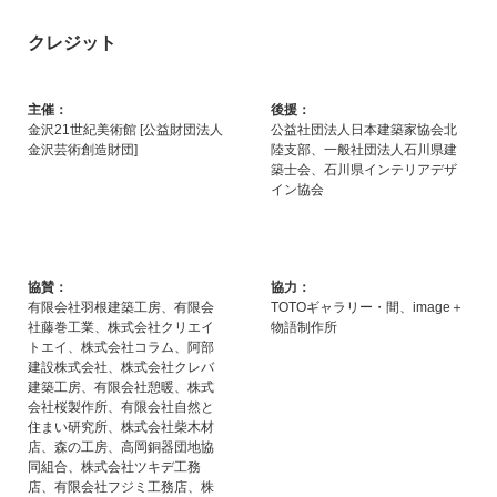
クレジット
主催：
後援：
金沢21世紀美術館 [公益財団法人
公益社団法人日本建築家協会北
金沢芸術創造財団]
陸支部、一般社団法人石川県建
築士会、石川県インテリアデザ
イン協会
協賛：
協力：
有限会社羽根建築工房、有限会
TOTOギャラリー・間、image＋
社藤巻工業、株式会社クリエイ
物語制作所
トエイ、株式会社コラム、阿部
建設株式会社、株式会社クレバ
建築工房、有限会社憩暖、株式
会社桜製作所、有限会社自然と
住まい研究所、株式会社柴木材
店、森の工房、高岡銅器団地協
同組合、株式会社ツキデ工務
店、有限会社フジミ工務店、株