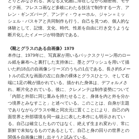
とりとみなされる。異なる文化圏に滞在しながら細密画、モザ
イク画、フレスコ画など多岐にわたる技法で制作する一方、ア
レン・ギンズバーグ、アンディ・ウォーホル、ジャン＝ミッ
シェル・バスキアと共同制作も行う。自己を見つめ、個人的な
体験として、記憶、文化、時代、性差を自由に行き交うような
断片化したイメージが特徴的である。
《靴とグラスのある自画像》1979
本作は、1979年に、写真家が用いるバックスクリーン用のロー
ル紙を麻布へと裏打した支持体に、墨とグワッシュを用いて描
いた約18点の自画像シリーズのうちの1点である。長さ約5メー
トルの広大な画面の左に自身の裸体とグラスひとつ、そして右
端に1足の靴が描かれている。描かれた身体は、デフォルメさ
れ、断片化されている。後に、クレメンテは制作姿勢について
「内部と外部に同じ重みを持たせること、身体を内と外を分か
つ境界とみなすこと」と述べている。このことは、自身が主題
でありながらグラスや靴と同次元に置くことにより、自己の内
面世界と外部環境を同一線上に表した本作にも明示されてい
る。自己は確立したものではなく、絶えず生まれ変わり、常に
新鮮で未知なるものであるとして、自己と身の回りの世界との
関係を自画像に映し出そうと試みている。