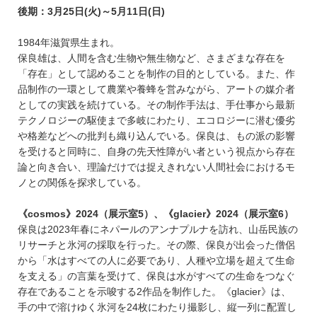
後期：3月25日(火)～5月11日(日)
1984年滋賀県生まれ。
保良雄は、人間を含む生物や無生物など、さまざまな存在を
「存在」として認めることを制作の目的としている。また、作
品制作の一環として農業や養蜂を営みながら、アートの媒介者
としての実践を続けている。その制作手法は、手仕事から最新
テクノロジーの駆使まで多岐にわたり、エコロジーに潜む優劣
や格差などへの批判も織り込んでいる。保良は、もの派の影響
を受けると同時に、自身の先天性障がい者という視点から存在
論と向き合い、理論だけでは捉えきれない人間社会におけるモ
ノとの関係を探求している。
《cosmos》2024（展示室5）、《glacier》2024（展示室6）
保良は2023年春にネパールのアンナプルナを訪れ、山岳民族の
リサーチと氷河の採取を行った。その際、保良が出会った僧侶
から「水はすべての人に必要であり、人種や立場を超えて生命
を支える」の言葉を受けて、保良は水がすべての生命をつなぐ
存在であることを示唆する2作品を制作した。《glacier》は、
手の中で溶けゆく氷河を24枚にわたり撮影し、縦一列に配置し