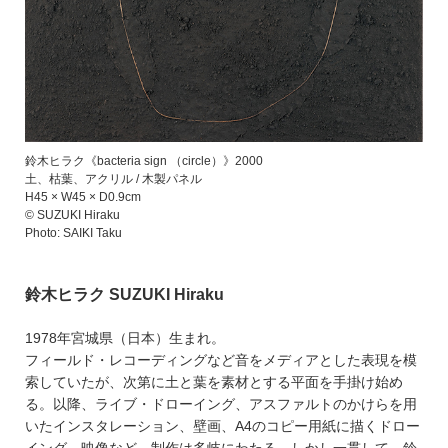
鈴木ヒラク《bacteria sign （circle）》2000
土、枯葉、アクリル / 木製パネル
H45 × W45 × D0.9cm
© SUZUKI Hiraku
Photo: SAIKI Taku
鈴木ヒラク SUZUKI Hiraku
1978年宮城県（日本）生まれ。
フィールド・レコーディングなど音をメディアとした表現を模
索していたが、次第に土と葉を素材とする平面を手掛け始め
る。以降、ライブ・ドローイング、アスファルトのかけらを用
いたインスタレーション、壁画、A4のコピー用紙に描くドロー
イング、映像など、制作は多岐にわたる。しかし一貫して、鈴