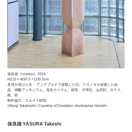
保良雄《cosmos》2024
H210 × W30.5 × D30.5cm
氷河が溶けた水 、アンナプルナで採取した石、クスノキを蒸留した結
晶、硝酸アンモニウム、塩化カリウム、絹糸、大理石、山武杉、ガラス、
銀、鉄
制作協力：エルメス財団
©Kenji Takahashi / Courtesy of Fondation d'entreprise Hermès
保良雄 YASURA Takeshi