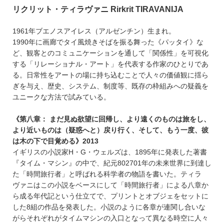
リクリット・ティラヴァニ Rirkrit TIRAVANIJA
1961年ブエノスアイレス（アルゼンチン）生まれ。
1990年に画廊でタイ風焼きそばを振る舞った《パッタイ》な
ど、観客とのコミュニケーションを通して「関係性」を可視化
する「リレーショナル・アート」を代表する作家のひとりであ
る。日常性をアートの場に持ち込むことで人々の価値観に揺ら
ぎを与え、歴史、システム、制度等、既存の枠組みへの疑義を
ユニークな方法で試みている。
《第八章： まだ見ぬ欲望に回帰し、より遠くのものは旅をし、
より近いものは（疑惑へと）戻り行く、そして、もう一度、彼
は木の下で目覚める》2013
イギリスの小説家H・G・ウェルズは、1895年に発表した著書
『タイム・マシン』の中で、紀元802701年の未来世界に到達し
た「時間旅行者」と呼ばれる科学者の物語を書いた。ティラ
ヴァニはこの小説をベースにして「時間旅行者」による八章か
ら成る年代記という仕立てで、プリントとオブジェをセットに
した8組の作品を発表した。小説のように各章が連関し合いな
がらそれぞれがタイムマシンの入口となって異なる時空に人々