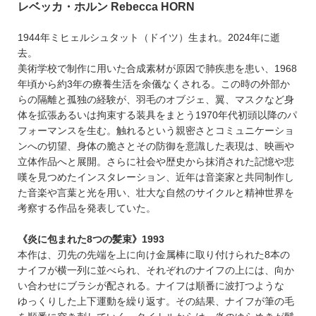
レベッカ・ホルン Rebecca HORN
1944年ミヒェルシュタット（ドイツ）生まれ。2024年に逝
去。
美術学校で制作に用いた合成素材が原因で肺疾患を患い、1968
年頃から約3年の療養生活を余儀なくされる。この時の外部か
らの隔離と孤独の経験が、羽毛のオブジェ、翼、マスクなど身
体を拡張あるいは拘束する装具をまとう1970年代初頭以降のパ
フォーマンスを生む。触れるという親密さとコミュニケーショ
ンへの切望、身体の脆さとその防御を意識した表現は、映画や
立体作品へと展開。さらに社会や歴史から抹消された記憶や悲
嘆を見つめたインスタレーション、近年は音楽家と共同制作し
た音楽や言葉と光を用い、壮大な自然のサイクルと精神世界を
考察する作品を発表していた。
《炎に包まれた8つの髪束》1993
本作は、刃先の先端を上に向け金属棒に取り付けられた8本の
ナイフが横一列に並べられ、それぞれのナイフの上には、向か
い合わせにブラシが配される。ナイフは順番に波打つような
ゆっくりした上下運動を繰り返す。その結果、ナイフが筆の毛