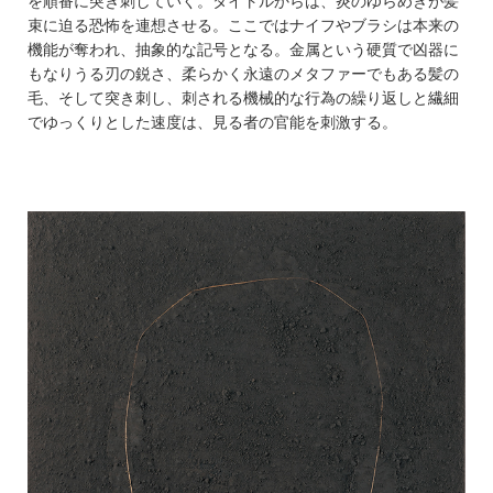
を順番に突き刺していく。タイトルからは、炎のゆらめきが髪
束に迫る恐怖を連想させる。ここではナイフやブラシは本来の
機能が奪われ、抽象的な記号となる。金属という硬質で凶器に
もなりうる刃の鋭さ、柔らかく永遠のメタファーでもある髪の
毛、そして突き刺し、刺される機械的な行為の繰り返しと繊細
でゆっくりとした速度は、見る者の官能を刺激する。