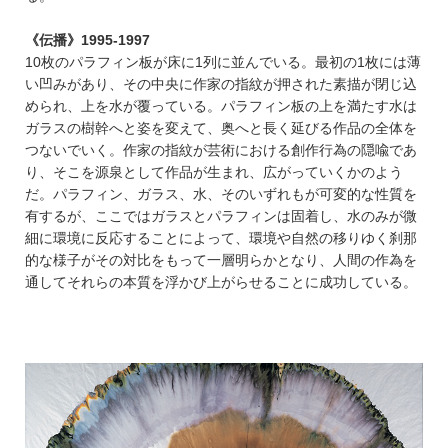
《伝播》1995-1997
10枚のパラフィン板が床に1列に並んでいる。最初の1枚には薄
い凹みがあり、その中央に作家の指紋が押された素描が閉じ込
められ、上を水が覆っている。パラフィン板の上を満たす水は
ガラスの樹幹へと姿を変えて、奥へと長く延びる作品の全体を
つないでいく。作家の指紋が芸術における創作行為の隠喩であ
り、そこを源泉として作品が生まれ、広がっていくかのよう
だ。パラフィン、ガラス、水、そのいずれもが可変的な性質を
有するが、ここではガラスとパラフィンは固着し、水のみが微
細に環境に反応することによって、環境や自然の移りゆく刹那
的な様子がその対比をもって一層明らかとなり、人間の作為を
通してそれらの本質を浮かび上がらせることに成功している。