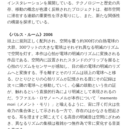
インスタレーションを展開している。テクノロジーと歴史の共
存、移動の概念が色濃く反映されたプロジェクトは、都市空間
に潜在する連鎖の重要性を浮き彫りにし、また、新たな関係性
の構築を探求している。
《パルス・ルーム》2006
頭上に規則正しく配列され、空間を覆う約300灯の白熱電球の
大群。300ワットの大きな電球はそれぞれ異なる明滅のリズム
で空間を灯す。本作は心拍が電球の明滅のリズムに変換される
作品である。空間内に設置されたスタンドのグリップを握ると
心拍のリズムをセンサーが感知し、目の前の電球の明滅のリズ
ムへと変換する。手を離すとそのリズムは頭上の電球へと移
る。ひとりひとりの心拍リズムが記憶される度にその記録は
次々に隣の電球へと移動していく。心臓の鼓動という生の証
が、触れるという直接的行為により明滅として表現されるの
だ。ラファエル・ロサノ＝ヘメルが本作について「memento
mori（メメント・モリ）」と喩えるように、宙に浮く灯火は生
命力の集合体として示される一方で、存在のはかなさを想起さ
せる。耳を澄ますと聞こえてくる高音の明滅音は空間にざわめ
き、異なるリズムの集積は複雑かつ無作為で常に変化する音楽