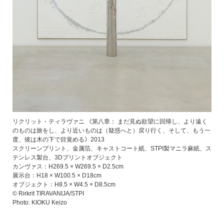
リクリット・ティラヴァニ 《第八章： まだ見ぬ欲望に回帰し、より遠く
のものは旅をし、より近いものは（疑惑へと）戻り行く、そして、もう一
度、彼は木の下で目覚める》2013
スクリーンプリント、金属箔、キャストコート紙、STPI製マニラ麻紙、ス
テンレス製台、3Dプリントオブジェクト
カンヴァス：H269.5 × W269.5 × D2.5cm
展示台：H18 × W100.5 × D18cm
オブジェクト：H8.5 × W4.5 × D8.5cm
© Rirkrit TIRAVANIJA/STPI
Photo: KIOKU Keizo