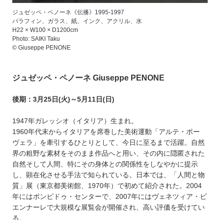
ジュゼッペ・ペノーネ《伝播》1995-1997
パラフィン、ガラス、紙、インク、アクリル、水
H22 × W100 × D1200cm
Photo: SAIKI Taku
© Giuseppe PENONE
ジュゼッペ・ペノーネ Giuseppe PENONE
後期：3月25日(火)～5月11日(日)
1947年ガレッシオ（イタリア）生まれ。
1960年代末からイタリアを席巻した美術運動「アルテ・ポー
ヴェラ」を牽引するひとりとして、今日に至るまで活躍。自然
界の粗野な素材をそのまま作品へと用い、その内に隠匿された
自然そして人間、特にその身体との関係性をしなやかに提示
し、顕在化させる手法で知られている。日本では、「人間と物
質」展（東京都美術館、1970年）で初めて紹介された。2004
年にはポンピドゥ・センターで、2007年にはヴェネツィア・ビ
エンナーレで大規模な展覧会が開催され、高い評価を受けてい
る。