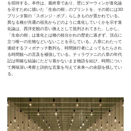
を招待する。本作は、最終章であり、壁にダーウィンが進化論
を示すために描いた「生命の樹」のプリントを、その前には3D
プリンタ製の「スポンジ・ボブ」らしきものが置かれている。
異なる種が共通の祖先からどのように進化していくかを示す進
化論は、西洋史観の言い換えとして批判されてきた。しかし、
「生命の樹」は進化とは種の枝分かれの歴史に過ぎず、頂点に
立つ唯一の生物などいないことを示している。八章にわたって
連続するフィボナッチ数列も、時間旅行者によってもたらされ
る時間観への言及を補強している。ティラヴァニの八章の年代
記は明確な結論にたどり着かないまま物語を結び、時間につい
て興味深い考察と詩的な言葉を与えて未来への余韻を残してい
る。