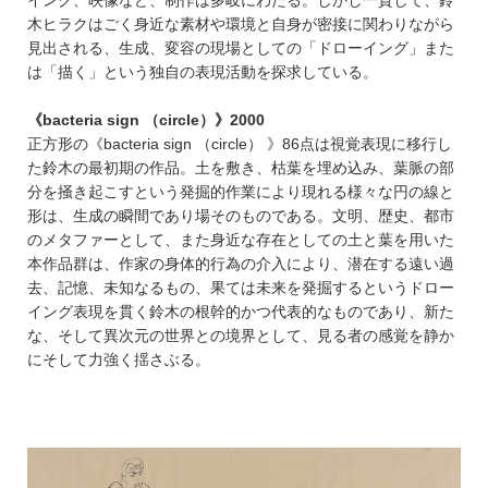
木ヒラクはごく身近な素材や環境と自身が密接に関わりながら
見出される、生成、変容の現場としての「ドローイング」また
は「描く」という独自の表現活動を探求している。
《bacteria sign （circle）》2000
正方形の《bacteria sign （circle） 》86点は視覚表現に移行し
た鈴木の最初期の作品。土を敷き、枯葉を埋め込み、葉脈の部
分を掻き起こすという発掘的作業により現れる様々な円の線と
形は、生成の瞬間であり場そのものである。文明、歴史、都市
のメタファーとして、また身近な存在としての土と葉を用いた
本作品群は、作家の身体的行為の介入により、潜在する遠い過
去、記憶、未知なるもの、果ては未来を発掘するというドロー
イング表現を貫く鈴木の根幹的かつ代表的なものであり、新た
な、そして異次元の世界との境界として、見る者の感覚を静か
にそして力強く揺さぶる。