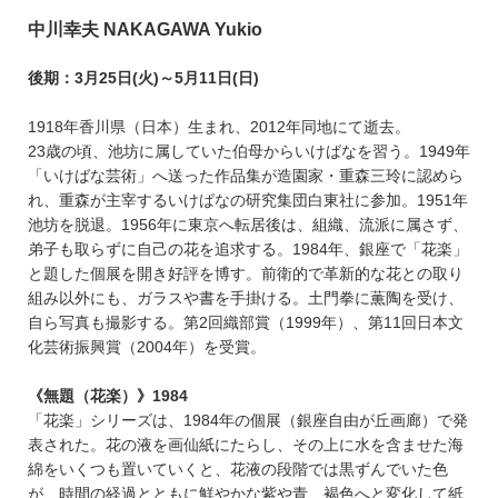
中川幸夫 NAKAGAWA Yukio
後期：3月25日(火)～5月11日(日)
1918年香川県（日本）生まれ、2012年同地にて逝去。
23歳の頃、池坊に属していた伯母からいけばなを習う。1949年
「いけばな芸術」へ送った作品集が造園家・重森三玲に認めら
れ、重森が主宰するいけばなの研究集団白東社に参加。1951年
池坊を脱退。1956年に東京へ転居後は、組織、流派に属さず、
弟子も取らずに自己の花を追求する。1984年、銀座で「花楽」
と題した個展を開き好評を博す。前衛的で革新的な花との取り
組み以外にも、ガラスや書を手掛ける。土門拳に薫陶を受け、
自ら写真も撮影する。第2回織部賞（1999年）、第11回日本文
化芸術振興賞（2004年）を受賞。
《無題（花楽）》1984
「花楽」シリーズは、1984年の個展（銀座自由が丘画廊）で発
表された。花の液を画仙紙にたらし、その上に水を含ませた海
綿をいくつも置いていくと、花液の段階では黒ずんでいた色
が、時間の経過とともに鮮やかな紫や青、褐色へと変化して紙