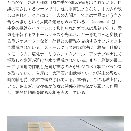
たもので、氷河と作家自身の手の関係が描き出されている。目
線の高さにくるシーンでは、既に氷河は水となり、手のみが映
し出される。そこには、一人の人間としてこの世界にどう向き
合うべきかという人間の逡巡が表れている。《cosmos》は、
生物の臓器をイメージして形作られたガラスの彫刻であり、天
気を予報するストームグラスや光エネルギーを動力へと変換す
るラジオメーターなど、外界との情報を交換するオブジェクト
で構成されている。ストームグラス内の溶液は、樟脳、硝酸ア
ンモニウム、塩化ナトリウム、エタノール、アンナプルナにて
採取した氷河が溶けた水で構成されている。また、彫刻の最上
部には同地で採取した同じ重さの石がヤジロベエ状にバランス
を取っている。台座は、大理石と山武杉という地球上の異なる
時間軸を持つ素材で構成されている。本作は、この地球上にお
いて、さまざまな存在が他者と関係を持ちながら互いに作用
し、動的に均衡を取る様相を表現している。