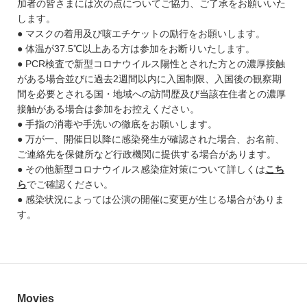
加者の皆さまには次の点についてご協力、ご了承をお願いいた
します。
● マスクの着用及び咳エチケットの励行をお願いします。
● 体温が37.5℃以上ある方は参加をお断りいたします。
● PCR検査で新型コロナウイルス陽性とされた方との濃厚接触
がある場合並びに過去2週間以内に入国制限、入国後の観察期
間を必要とされる国・地域への訪問歴及び当該在住者との濃厚
接触がある場合は参加をお控えください。
● 手指の消毒や手洗いの徹底をお願いします。
● 万が一、開催日以降に感染発生が確認された場合、お名前、
ご連絡先を保健所など行政機関に提供する場合があります。
● その他新型コロナウイルス感染症対策について詳しくは
こち
ら
でご確認ください。
● 感染状況によっては公演の開催に変更が生じる場合がありま
す。
Movies