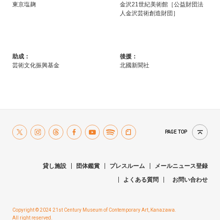
東京塩麹
金沢21世紀美術館［公益財団法
人金沢芸術創造財団］
助成：
後援：
芸術文化振興基金
北國新聞社
PAGE TOP
貸し施設
団体鑑賞
プレスルーム
メールニュース登録
よくある質問
お問い合わせ
Copyright © 2024 21st Century Museum of Contemporary Art, Kanazawa.
All right reserved.