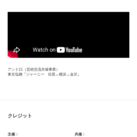
アンド21（芸術交流共催事業）
東京塩麹『ジャーニー 目黒→横浜→金沢』
クレジット
主催：
共催：