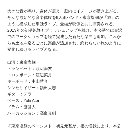
大きな音が鳴り、身体が震え、脳内にイメージが湧き上がる。
そんな原始的な音楽体験を8人組バンド・東京塩麹が「旅」の
ように構成した単独ライブ。全編が映像と共に演奏される。
2019年の初演以降もブラッシュアップを続け、本公演では金沢
でのワークショップを経て完成した新たな楽曲も追加。これか
らも土地を巡るごとに楽曲が追加され、終わらない旅のように
変化し続けるライブとなる。
出演：東京塩麹
トランペット：渡辺南友
トロンボーン：渡辺菜月
キーボード：中山慧介
シンセサイザー：額田大志
ギター：テラ
ベース：Yuki Atori
ドラム：渡健人
パーカッション：高良真剣
※東京塩麹のベーシスト・初見元基が、指の怪我により、本公