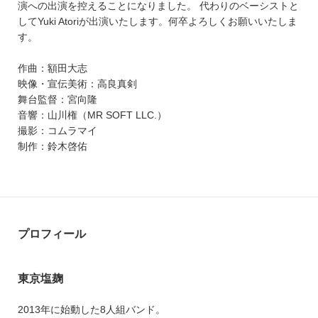
演への出演を控えることになりました。 代わりのベーシストと
してYuki Atoriが出演いたします。何卒よろしくお願いいたしま
す。
作曲：額田大志
映像・宣伝美術：高良真剣
舞台監督：宮向隆
音響：山川権（MR SOFT LLC.）
撮影：コムラマイ
制作：鈴木啓佑
プロフィール
東京塩麹
2013年に始動した8人組バンド。